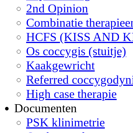
2nd Opinion
Combinatie therapiee
HCFS (KISS AND K
Os coccygis (stuitje)
Kaakgewricht
Referred coccygodyn
High case therapie
Documenten
PSK klinimetrie